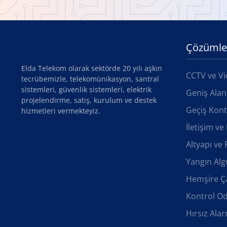
Çözümle
Elda Telekom olarak sektörde 20 yılı aşkın
CCTV ve Vi
tecrübemizle, telekomünikasyon, santral
sistemleri, güvenlik sistemleri, elektrik
Geniş Alan
projelendirme, satış, kurulum ve destek
Geçiş Kont
hizmetleri vermekteyiz.
İletişim v
Altyapı ve 
Yangın Alg
Hemşire Ça
Kontrol O
Hırsız Ala