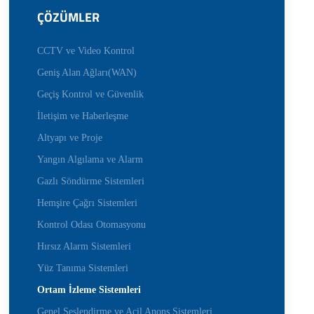
ÇÖZÜMLER
CCTV ve Video Kontrol
Geniş Alan Ağları(WAN)
Geçiş Kontrol ve Güvenlik
İletişim ve Haberleşme
Altyapı ve Proje
Yangın Algılama ve Alarm
Gazlı Söndürme Sistemleri
Hemşire Çağrı Sistemleri
Kontrol Odası Otomasyonu
Hırsız Alarm Sistemleri
Yüz Tanıma Sistemleri
Ortam İzleme Sistemleri
Genel Seslendirme ve Acil Anons Sistemleri