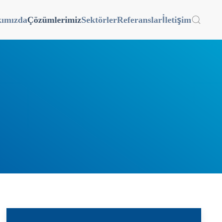
ımızda
Çözümlerimiz
Sektörler
Referanslar
İletişim