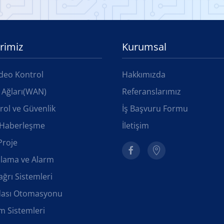
rimiz
Kurumsal
deo Kontrol
Hakkımızda
 Ağları(WAN)
Referanslarımız
rol ve Güvenlik
İş Başvuru Formu
e Haberleşme
İletişim
Proje
ılama ve Alarm
ğrı Sistemleri
dası Otomasyonu
rm Sistemleri